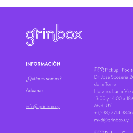
INFORMACIÓN
🇺🇾 Pickup | Poci
Dr José Scoseria 26
¿Quiénes somos?
de la Torre
Aduanas
Horario: Lun a Vie 
13:00 y 14:00 a 18
Mvd, UY
info@grinbox.uy
+ (598) 2714 9846
mvd@grinbox.uy