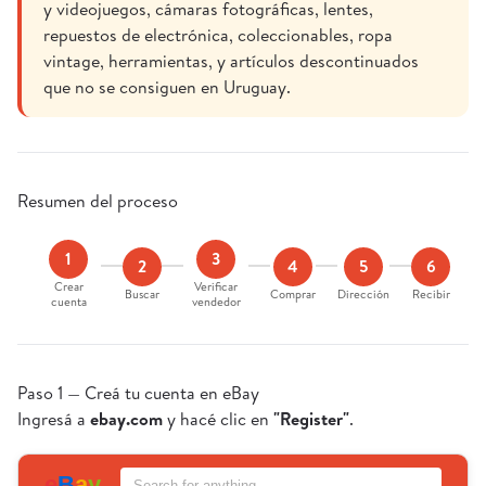
y videojuegos, cámaras fotográficas, lentes,
repuestos de electrónica, coleccionables, ropa
vintage, herramientas, y artículos descontinuados
que no se consiguen en Uruguay.
Resumen del proceso
1
3
2
4
5
6
Crear
Verificar
Buscar
Comprar
Dirección
Recibir
cuenta
vendedor
Paso 1 — Creá tu cuenta en eBay
Ingresá a
ebay.com
y hacé clic en
"Register"
.
Search for anything