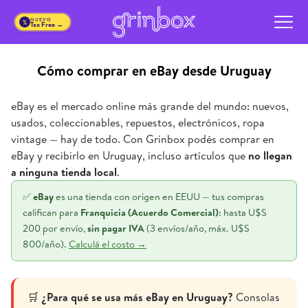
NUEVO
%
Tax Free →
Cómo comprar en eBay desde Uruguay
eBay es el mercado online más grande del mundo: nuevos,
usados, coleccionables, repuestos, electrónicos, ropa
vintage — hay de todo. Con Grinbox podés comprar en
eBay y recibirlo en Uruguay, incluso artículos que
no llegan
a ninguna tienda local
.
✅
eBay
es una tienda con origen en EEUU — tus compras
califican para
Franquicia (Acuerdo Comercial)
: hasta U$S
200 por envío,
sin pagar IVA
(3 envíos/año, máx. U$S
800/año).
Calculá el costo →
🛒
¿Para qué se usa más eBay en Uruguay?
Consolas